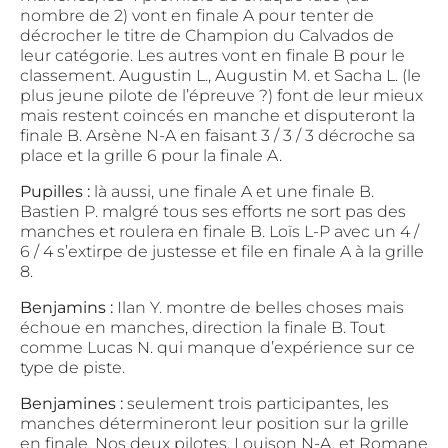
nombre de 2) vont en finale A pour tenter de
décrocher le titre de Champion du Calvados de
leur catégorie. Les autres vont en finale B pour le
classement. Augustin L., Augustin M. et Sacha L. (le
plus jeune pilote de l’épreuve ?) font de leur mieux
mais restent coincés en manche et disputeront la
finale B. Arsène N-A en faisant 3 / 3 / 3 décroche sa
place et la grille 6 pour la finale A.
Pupilles :
là aussi, une finale A et une finale B.
Bastien P. malgré tous ses efforts ne sort pas des
manches et roulera en finale B. Loïs L-P avec un 4 /
6 / 4 s’extirpe de justesse et file en finale A à la grille
8.
Benjamins :
Ilan Y. montre de belles choses mais
échoue en manches, direction la finale B. Tout
comme Lucas N. qui manque d’expérience sur ce
type de piste.
Benjamines :
seulement trois participantes, les
manches détermineront leur position sur la grille
en finale. Nos deux pilotes, Louison N-A. et Romane