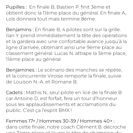
Pupilles :
En finale B, Bastien P. finit 3ème et
obtient donc la 11ème place du général. En finale A,
Loïs donnera tout mais termine 8ème.
Benjamins :
En finale B, 4 pilotes sont sur la grille.
Ilan Y. prend immédiatement la tête des opérations
et la gardera avec une confortable avance jusqu’à la
ligne d’arrivée, obtenant ainsi une 9ème place au
classement général. Lucas N. attrape la 3ème place,
11ème place au général.
Benjamines :
Le scénario des manches se répète,
et la concurrente Viroise remporte la finale, suivie
de Louison N.-A. et Romane B.
Cadets :
Mathis N., seul pilote en lice de la finale B
car Antoine D. est forfait, fera un tour d’honneur
sous les applaudissements et acclamations du
public. C’est ça l’esprit BMX !
Femmes 17+ / Hommes 30-39 / Hommes 40+ :
dans cette finale, notre coach Clément B. décroche
une 3ème place et loupe le titre de champion du