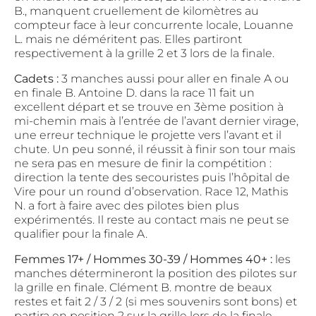
B., manquent cruellement de kilomètres au
compteur face à leur concurrente locale, Louanne
L. mais ne déméritent pas. Elles partiront
respectivement à la grille 2 et 3 lors de la finale.
Cadets :
3 manches aussi pour aller en finale A ou
en finale B. Antoine D. dans la race 11 fait un
excellent départ et se trouve en 3ème position à
mi-chemin mais à l’entrée de l’avant dernier virage,
une erreur technique le projette vers l’avant et il
chute. Un peu sonné, il réussit à finir son tour mais
ne sera pas en mesure de finir la compétition :
direction la tente des secouristes puis l’hôpital de
Vire pour un round d’observation. Race 12, Mathis
N. a fort à faire avec des pilotes bien plus
expérimentés. Il reste au contact mais ne peut se
qualifier pour la finale A.
Femmes 17+ / Hommes 30-39 / Hommes 40+ :
les
manches détermineront la position des pilotes sur
la grille en finale. Clément B. montre de beaux
restes et fait 2 / 3 / 2 (si mes souvenirs sont bons) et
partira en position 2 sur la grille lors de la finale.