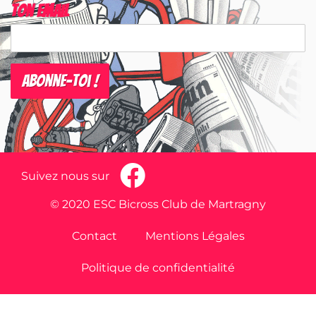
Ton email
Suivez nous sur
© 2020 ESC Bicross Club de Martragny
Contact
Mentions Légales
Politique de confidentialité